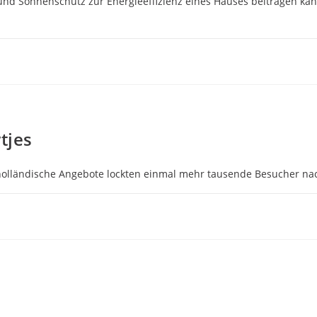
- und Sonnenschutz zur Energieeffizienz eines Hauses beitragen ka
tjes
e holländische Angebote lockten einmal mehr tausende Besucher na