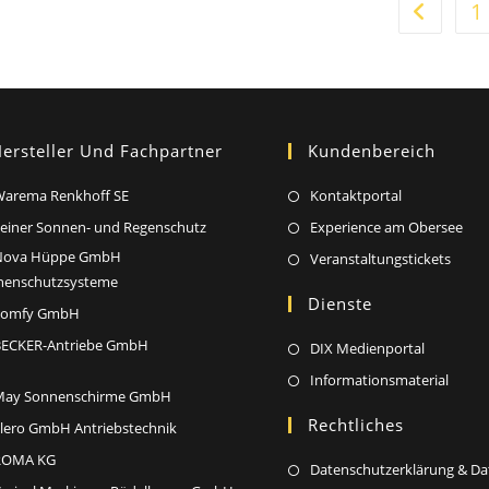
1
Zur vorher
ersteller Und Fachpartner
Kundenbereich
Opens
Opens
arema Renkhoff SE
Kontaktportal
in
in
Opens
Op
einer Sonnen- und Regenschutz
Experience am Obersee
a
a
in
in
Nova Hüppe GmbH
Opens
Open
Veranstaltungstickets
new
new
a
a
nenschutzsysteme
in
in
tab
Dienste
tab
new
ne
Opens
a
a
Somfy GmbH
tab
tab
in
new
new
Opens
ECKER-Antriebe GmbH
Opens
DIX Medienportal
a
tab
tab
in
in
Open
Informationsmaterial
new
Opens
May Sonnenschirme GmbH
a
a
in
tab
in
Rechtliches
new
Opens
lero GmbH Antriebstechnik
new
a
a
tab
in
tab
Opens
ROMA KG
new
Datenschutzerklärung & D
new
a
in
tab