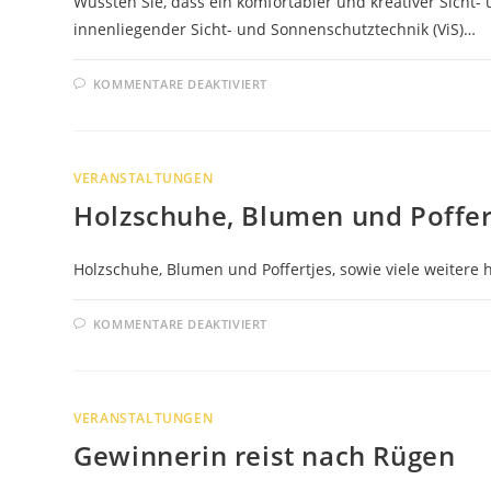
Wussten Sie, dass ein komfortabler und kreativer Sicht
innenliegender Sicht- und Sonnenschutztechnik (ViS)…
FÜR
KOMMENTARE DEAKTIVIERT
BEITRAG
ZUR
ENERGIEWENDE
VERANSTALTUNGEN
Holzschuhe, Blumen und Poffer
Holzschuhe, Blumen und Poffertjes, sowie viele weiter
FÜR
KOMMENTARE DEAKTIVIERT
HOLZSCHUHE,
BLUMEN
UND
POFFERTJES
VERANSTALTUNGEN
Gewinnerin reist nach Rügen