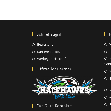
Schnellzugriff
H
Opens
Bewertung
W
in
Opens
Karriere bei DIX
L
a
in
Opens
Werbegemeinschaft
new
a
Son
in
Offizieller Partner
tab
new
a
tab
new
B
tab
e
Für Gute Kontakte