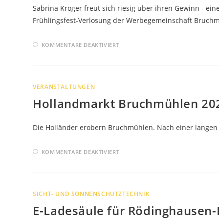
Sabrina Kröger freut sich riesig über ihren Gewinn - ei
Frühlingsfest-Verlosung der Werbegemeinschaft Bruch
FÜR
KOMMENTARE DEAKTIVIERT
GEWINNERIN
REIST
NACH
RÜGEN
VERANSTALTUNGEN
Hollandmarkt Bruchmühlen 20
Die Holländer erobern Bruchmühlen. Nach einer langen
FÜR
KOMMENTARE DEAKTIVIERT
HOLLANDMARKT
BRUCHMÜHLEN
2022
SICHT- UND SONNENSCHUTZTECHNIK
E-Ladesäule für Rödinghausen