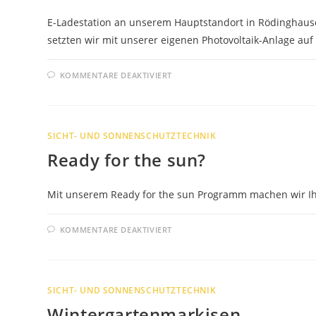
E-Ladestation an unserem Hauptstandort in Rödinghause
setzten wir mit unserer eigenen Photovoltaik-Anlage auf
FÜR
KOMMENTARE DEAKTIVIERT
E-
LADESÄULE
FÜR
RÖDINGHAUSEN-
BRUCHMÜHLEN
SICHT- UND SONNENSCHUTZTECHNIK
Ready for the sun?
Mit unserem Ready for the sun Programm machen wir Ih
FÜR
KOMMENTARE DEAKTIVIERT
READY
FOR
THE
SUN?
SICHT- UND SONNENSCHUTZTECHNIK
Wintergartenmarkisen