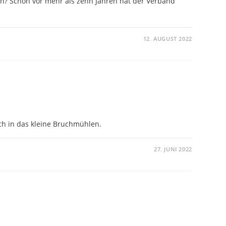
nn? Schon vor mehr als zehn Jahren hat der Verband
12. AUGUST 2022
ch in das kleine Bruchmühlen.
27. JUNI 2022