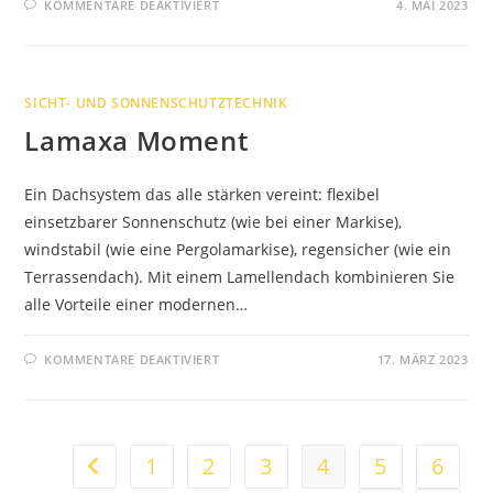
FÜR
KOMMENTARE DEAKTIVIERT
4. MAI 2023
HOLLANDMARKT
2023
IN
BRUCHMÜHLEN
SICHT- UND SONNENSCHUTZTECHNIK
Lamaxa Moment
Ein Dachsystem das alle stärken vereint: flexibel
einsetzbarer Sonnenschutz (wie bei einer Markise),
windstabil (wie eine Pergolamarkise), regensicher (wie ein
Terrassendach). Mit einem Lamellendach kombinieren Sie
alle Vorteile einer modernen…
FÜR
KOMMENTARE DEAKTIVIERT
17. MÄRZ 2023
LAMAXA
MOMENT
1
2
3
4
5
6
Zur vorherigen Seite