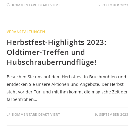
FÜR
KOMMENTARE DEAKTIVIERT
2. OKTOBER 2023
EIN
HERBSTFEST,
DAS
DIE
HERZEN
ERWÄRMTE!
VERANSTALTUNGEN
Herbstfest-Highlights 2023:
Oldtimer-Treffen und
Hubschrauberrundflüge!
Besuchen Sie uns auf dem Herbstfest in Bruchmühlen und
entdecken Sie unsere Aktionen und Angebote. Der Herbst
steht vor der Tür, und mit ihm kommt die magische Zeit der
farbenfrohen…
FÜR
KOMMENTARE DEAKTIVIERT
9. SEPTEMBER 2023
HERBSTFEST-
HIGHLIGHTS
2023:
OLDTIMER-
TREFFEN