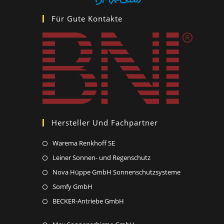
Für Gute Kontakte
Hersteller Und Fachpartner
Opens
Warema Renkhoff SE
in
Opens
Leiner Sonnen- und Regenschutz
a
in
Opens
Nova Hüppe GmbH Sonnenschutzsysteme
new
a
in
Opens
Somfy GmbH
tab
new
a
in
Opens
BECKER-Antriebe GmbH
tab
new
a
in
tab
new
Opens