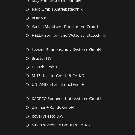
May Sonnenschirme GmbH
a
tab
in
new
Opens
elero GmbH Antriebstechnik
a
tab
in
Opens
ROMA KG
new
a
in
Opens
Varisol Markisen - Rödelbronn GmbH
tab
new
a
in
Opens
HELLA Sonnen- und Wetterschutztechnik
tab
new
a
in
tab
new
Opens
Lewens Sonnenschutz-Systeme GmbH
a
tab
in
new
Opens
Brustor NV
a
tab
in
Opens
Durach GmbH
new
a
in
Opens
MHZ Hachtel GmbH & Co. KG
tab
new
a
in
Opens
UNLAND International GmbH
tab
new
a
in
tab
new
Opens
KADECO Sonnenschutzsysteme GmbH
a
tab
in
new
Opens
Zimmer + Rohde GmbH
a
tab
in
Opens
Royal Vriesco B.V.
new
a
in
Opens
Saum & Viebahn GmbH & Co. KG
tab
new
a
in