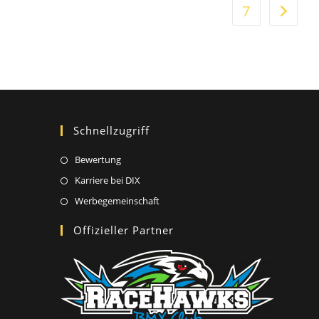
7
Zur näc
Schnellzugriff
Opens
Bewertung
in
Opens
Karriere bei DIX
a
in
Opens
Werbegemeinschaft
new
a
in
Offizieller Partner
tab
new
a
tab
new
tab