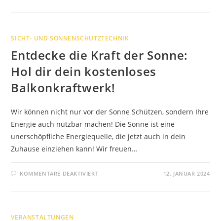
SONNENSCHUTZ
IM
BÜRO:
TIPPS
FÜR
HEISSE S
SICHT- UND SONNENSCHUTZTECHNIK
OMMERTAGE
Entdecke die Kraft der Sonne:
Hol dir dein kostenloses
Balkonkraftwerk!
Wir können nicht nur vor der Sonne Schützen, sondern Ihre
Energie auch nutzbar machen! Die Sonne ist eine
unerschöpfliche Energiequelle, die jetzt auch in dein
Zuhause einziehen kann! Wir freuen…
FÜR
KOMMENTARE DEAKTIVIERT
12. JANUAR 2024
ENTDECKE
DIE
KRAFT
DER
SONNE:
HOL
VERANSTALTUNGEN
DIR