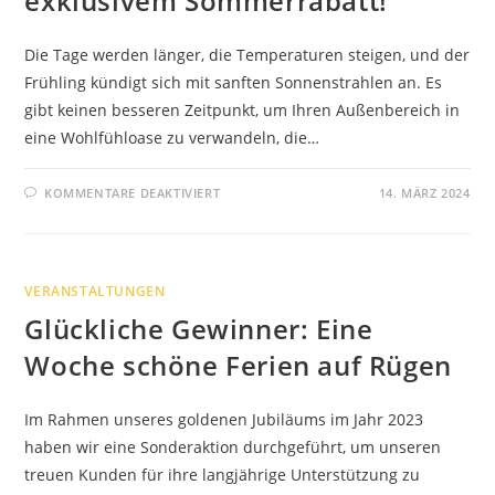
exklusivem Sommerrabatt!
Die Tage werden länger, die Temperaturen steigen, und der
Frühling kündigt sich mit sanften Sonnenstrahlen an. Es
gibt keinen besseren Zeitpunkt, um Ihren Außenbereich in
eine Wohlfühloase zu verwandeln, die…
FÜR
KOMMENTARE DEAKTIVIERT
14. MÄRZ 2024
SICHERN
SIE
SICH
IHR
LAMELLENDACH
L70
VERANSTALTUNGEN
MIT
EXKLUSIVEM
Glückliche Gewinner: Eine
SOMMERRABATT!
Woche schöne Ferien auf Rügen
Im Rahmen unseres goldenen Jubiläums im Jahr 2023
haben wir eine Sonderaktion durchgeführt, um unseren
treuen Kunden für ihre langjährige Unterstützung zu