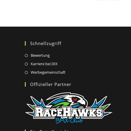
Schnellzugriff
Opens
Bewertung
in
Opens
Karriere bei DIX
a
in
Opens
Werbegemeinschaft
new
a
in
Offizieller Partner
tab
new
a
tab
new
tab