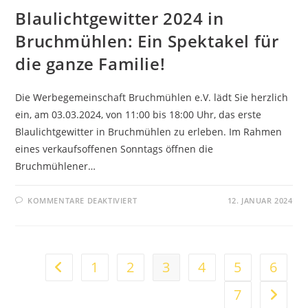
DEIN
Blaulichtgewitter 2024 in
KOSTENLOSES
BALKONKRAFTWERK!
Bruchmühlen: Ein Spektakel für
die ganze Familie!
Die Werbegemeinschaft Bruchmühlen e.V. lädt Sie herzlich
ein, am 03.03.2024, von 11:00 bis 18:00 Uhr, das erste
Blaulichtgewitter in Bruchmühlen zu erleben. Im Rahmen
eines verkaufsoffenen Sonntags öffnen die
Bruchmühlener…
FÜR
KOMMENTARE DEAKTIVIERT
12. JANUAR 2024
BLAULICHTGEWITTER
2024
IN
BRUCHMÜHLEN:
EIN
SPEKTAKEL
FÜR
1
2
3
4
5
6
Zur vorherigen Seite
DIE
GANZE
FAMILIE!
7
Zur näc