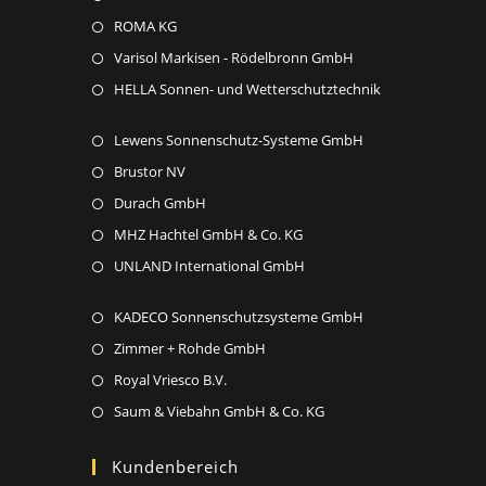
a
tab
in
Opens
ROMA KG
new
a
in
Opens
Varisol Markisen - Rödelbronn GmbH
tab
new
a
in
Opens
HELLA Sonnen- und Wetterschutztechnik
tab
new
a
in
tab
new
Opens
Lewens Sonnenschutz-Systeme GmbH
a
tab
in
new
Opens
Brustor NV
a
tab
in
Opens
Durach GmbH
new
a
in
Opens
MHZ Hachtel GmbH & Co. KG
tab
new
a
in
Opens
UNLAND International GmbH
tab
new
a
in
tab
new
Opens
KADECO Sonnenschutzsysteme GmbH
a
tab
in
new
Opens
Zimmer + Rohde GmbH
a
tab
in
Opens
Royal Vriesco B.V.
new
a
in
Opens
Saum & Viebahn GmbH & Co. KG
tab
new
a
in
tab
new
a
Kundenbereich