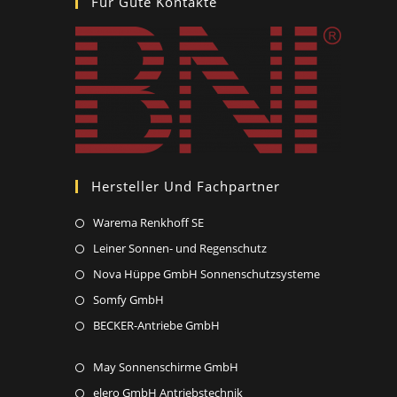
Für Gute Kontakte
Hersteller Und Fachpartner
Opens
Warema Renkhoff SE
in
Opens
Leiner Sonnen- und Regenschutz
a
in
Opens
Nova Hüppe GmbH Sonnenschutzsysteme
new
a
in
Opens
Somfy GmbH
tab
new
a
in
Opens
BECKER-Antriebe GmbH
tab
new
a
in
tab
new
Opens
May Sonnenschirme GmbH
a
tab
in
new
Opens
elero GmbH Antriebstechnik