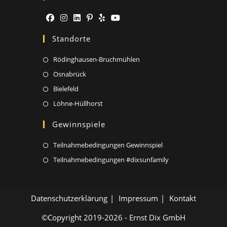
tab
new
tab
Opens
Opens
Opens
Opens
Opens
Opens
Standorte
in
in
in
in
in
in
a
a
a
a
a
a
Rödinghausen-Bruchmühlen
new
new
new
new
new
new
Osnabrück
tab
tab
tab
tab
tab
tab
Bielefeld
Löhne-Hüllhorst
Gewinnspiele
Opens
Teilnahmebedingungen Gewinnspiel
in
Opens
Teilnahmebedingungen #dixsunfamily
a
in
new
a
tab
new
Datenschutzerklärung
Impressum
Kontakt
tab
©Copyright 2019-2026 - Ernst Dix GmbH