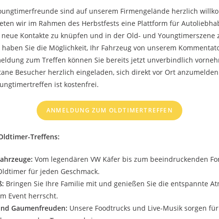
Youngtimerfreunde sind auf unserem Firmengelände herzlich willk
ieten wir im Rahmen des Herbstfests eine Plattform für Autoliebha
 neue Kontakte zu knüpfen und in der Old- und Youngtimerszene 
 haben Sie die Möglichkeit, Ihr Fahrzeug von unserem Kommentator
eldung zum Treffen können Sie bereits jetzt unverbindlich vorne
ane Besucher herzlich eingeladen, sich direkt vor Ort anzumelden
ngtimertreffen ist kostenfrei.
ANMELDUNG ZUM OLDTIMERTREFFEN
Oldtimer-Treffens:
 Fahrzeuge:
Vom legendären VW Käfer bis zum beeindruckenden For
 Oldtimer für jeden Geschmack.
ß:
Bringen Sie Ihre Familie mit und genießen Sie die entspannte A
em Event herrscht.
und Gaumenfreuden:
Unsere Foodtrucks und Live-Musik sorgen fü