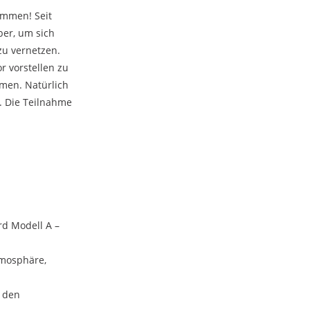
ommen! Seit
ber, um sich
zu vernetzen.
 vorstellen zu
hmen. Natürlich
. Die Teilnahme
d Modell A –
tmosphäre,
r den