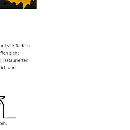
 auf vier Rädern
ffen zieht
l restaurierten
räch und
ren.