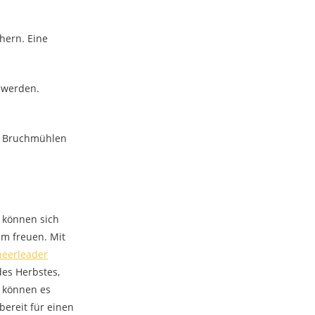
chern. Eine
u werden.
 Bruchmühlen
 können sich
m freuen. Mit
heerleader
des Herbstes,
r können es
ereit für einen