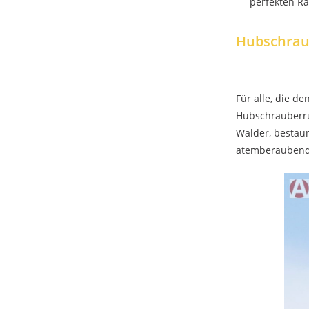
perfekten R
Hubschraub
Für alle, die d
Hubschrauberru
Wälder, bestaun
atemberaubende