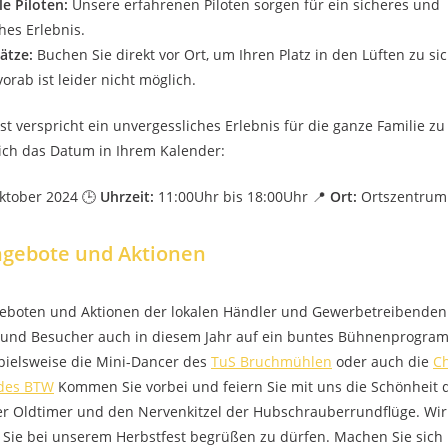
le Piloten:
Unsere erfahrenen Piloten sorgen für ein sicheres und
hes Erlebnis.
ätze:
Buchen Sie direkt vor Ort, um Ihren Platz in den Lüften zu si
rab ist leider nicht möglich.
st verspricht ein unvergessliches Erlebnis für die ganze Familie z
ich das Datum in Ihrem Kalender:
ktober 2024 🕒
Uhrzeit:
11:00Uhr bis 18:00Uhr 📍
Ort:
Ortszentrum
ngebote und Aktionen
boten und Aktionen der lokalen Händler und Gewerbetreibenden
und Besucher auch in diesem Jahr auf ein buntes Bühnenprogram
pielsweise die Mini-Dancer des
TuS Bruchmühlen
oder auch die
C
 des BTW
Kommen Sie vorbei und feiern Sie mit uns die Schönheit 
der Oldtimer und den Nervenkitzel der Hubschrauberrundflüge. Wi
Sie bei unserem Herbstfest begrüßen zu dürfen. Machen Sie sich b