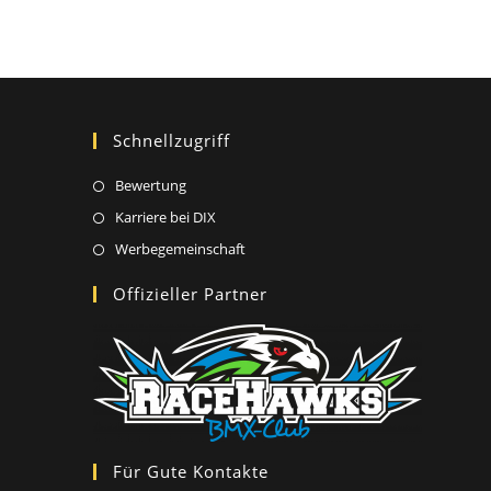
Schnellzugriff
Opens
Bewertung
in
Opens
Karriere bei DIX
a
in
Opens
Werbegemeinschaft
new
a
in
Offizieller Partner
tab
new
a
tab
new
tab
Für Gute Kontakte