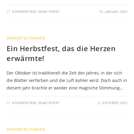
FÜR
KOMMENTARE DEAKTIVIERT
12. JANUAR 2024
BLAULICHTGEWITTER
2024
IN
BRUCHMÜHLEN:
EIN
SPEKTAKEL
VERANSTALTUNGEN
FÜR
DIE
Ein Herbstfest, das die Herzen
GANZE
FAMILIE!
erwärmte!
Der Oktober ist traditionell die Zeit des Jahres, in der sich
die Blätter verfärben und die Luft kühler wird. Doch auch in
diesem Jahr brachte er wieder eine magische Stimmung…
FÜR
KOMMENTARE DEAKTIVIERT
2. OKTOBER 2023
EIN
HERBSTFEST,
DAS
DIE
HERZEN
ERWÄRMTE!
VERANSTALTUNGEN