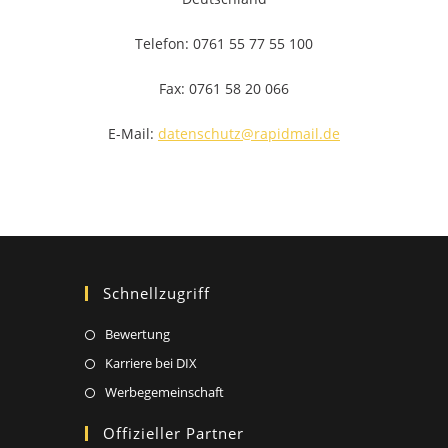
Telefon: 0761 55 77 55 100
Fax: 0761 58 20 066
E-Mail:
datenschutz@rapidmail.de
Schnellzugriff
Opens
Bewertung
in
Opens
Karriere bei DIX
a
in
Opens
Werbegemeinschaft
new
a
in
Offizieller Partner
tab
new
a