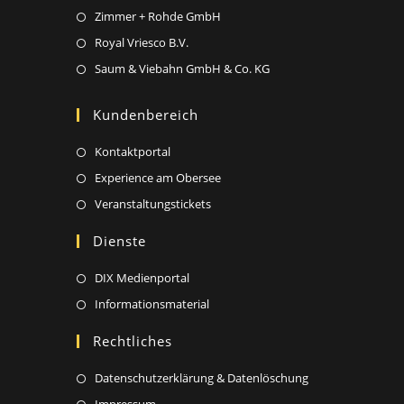
tab
in
new
Opens
Zimmer + Rohde GmbH
a
tab
in
Opens
Royal Vriesco B.V.
new
a
in
Opens
Saum & Viebahn GmbH & Co. KG
tab
new
a
in
tab
new
a
Kundenbereich
tab
new
Opens
Kontaktportal
tab
in
Opens
Experience am Obersee
a
in
Opens
Veranstaltungstickets
new
a
in
Dienste
tab
new
a
tab
new
Opens
DIX Medienportal
tab
in
Opens
Informationsmaterial
a
in
Rechtliches
new
a
tab
new
Opens
Datenschutzerklärung & Datenlöschung
tab
in
Opens