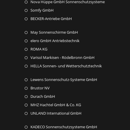
in
Opens
Nova Hüppe GmbH Sonnenschutzsysteme
new
a
in
Opens
Somfy GmbH
tab
new
a
in
Opens
BECKER-Antriebe GmbH
tab
new
a
in
tab
new
Opens
May Sonnenschirme GmbH
a
tab
in
new
Opens
elero GmbH Antriebstechnik
a
tab
in
Opens
ROMA KG
new
a
in
Opens
Varisol Markisen - Rödelbronn GmbH
tab
new
a
in
Opens
HELLA Sonnen- und Wetterschutztechnik
tab
new
a
in
tab
new
Opens
Lewens Sonnenschutz-Systeme GmbH
a
tab
in
new
Opens
Brustor NV
a
tab
in
Opens
Durach GmbH
new
a
in
Opens
MHZ Hachtel GmbH & Co. KG
tab
new
a
in
Opens
UNLAND International GmbH
tab
new
a
in
tab
new
Opens
KADECO Sonnenschutzsysteme GmbH
a