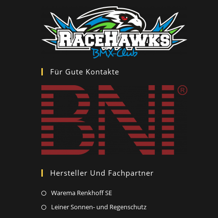
tab
new
tab
Für Gute Kontakte
Hersteller Und Fachpartner
Opens
Warema Renkhoff SE
in
Opens
Leiner Sonnen- und Regenschutz
a