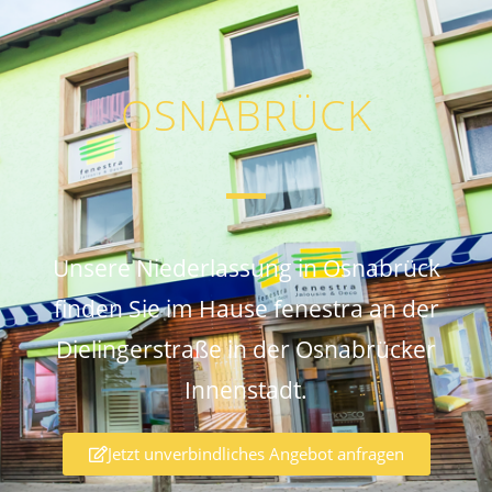
OSNABRÜCK
Unsere Niederlassung in Osnabrück
finden Sie im Hause fenestra an der
Dielingerstraße in der Osnabrücker
Innenstadt.
Jetzt unverbindliches Angebot anfragen