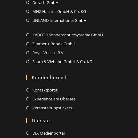
tab
in
Opens
Durach GmbH
new
a
in
Opens
MHZ Hachtel GmbH & Co. KG
tab
new
a
in
Opens
UNLAND International GmbH
tab
new
a
in
tab
new
Opens
KADECO Sonnenschutzsysteme GmbH
a
tab
in
new
Opens
Zimmer + Rohde GmbH
a
tab
in
Opens
Royal Vriesco B.V.
new
a
in
Opens
Saum & Viebahn GmbH & Co. KG
tab
new
a
in
tab
new
a
Kundenbereich
tab
new
Opens
Kontaktportal
tab
in
Opens
Experience am Obersee
a
in
Opens
Veranstaltungstickets
new
a
in
Dienste
tab
new
a
tab
new
Opens
DIX Medienportal