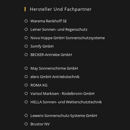
Hersteller Und Fachpartner
Opens
Warema Renkhoff SE
in
Opens
Leiner Sonnen- und Regenschutz
a
in
Opens
Nova Hüppe GmbH Sonnenschutzsysteme
new
a
in
Opens
Somfy GmbH
tab
new
a
in
Opens
BECKER-Antriebe GmbH
tab
new
a
in
tab
new
Opens
May Sonnenschirme GmbH
a
tab
in
new
Opens
elero GmbH Antriebstechnik
a
tab
in
Opens
ROMA KG
new
a
in
Opens
Varisol Markisen - Rödelbronn GmbH
tab
new
a
in
Opens
HELLA Sonnen- und Wetterschutztechnik
tab
new
a
in
tab
new
Opens
Lewens Sonnenschutz-Systeme GmbH
a
tab
in
new
Opens
Brustor NV
a