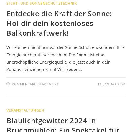
SICHT- UND SONNENSCHUTZTECHNIK
AUF
RÜGEN
Entdecke die Kraft der Sonne:
Hol dir dein kostenloses
Balkonkraftwerk!
Wir können nicht nur vor der Sonne Schützen, sondern Ihre
Energie auch nutzbar machen! Die Sonne ist eine
unerschöpfliche Energiequelle, die jetzt auch in dein
Zuhause einziehen kann! Wir freuen…
FÜR
KOMMENTARE DEAKTIVIERT
12. JANUAR 2024
ENTDECKE
DIE
KRAFT
DER
SONNE:
HOL
VERANSTALTUNGEN
DIR
DEIN
Blaulichtgewitter 2024 in
KOSTENLOSES
BALKONKRAFTWERK!
Bruchmühlen: Ein Spektakel für