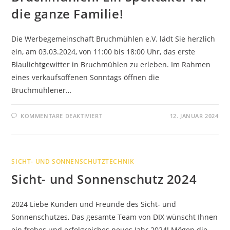
die ganze Familie!
Die Werbegemeinschaft Bruchmühlen e.V. lädt Sie herzlich
ein, am 03.03.2024, von 11:00 bis 18:00 Uhr, das erste
Blaulichtgewitter in Bruchmühlen zu erleben. Im Rahmen
eines verkaufsoffenen Sonntags öffnen die
Bruchmühlener…
FÜR
KOMMENTARE DEAKTIVIERT
12. JANUAR 2024
BLAULICHTGEWITTER
2024
IN
BRUCHMÜHLEN:
EIN
SPEKTAKEL
SICHT- UND SONNENSCHUTZTECHNIK
FÜR
DIE
Sicht- und Sonnenschutz 2024
GANZE
FAMILIE!
2024 Liebe Kunden und Freunde des Sicht- und
Sonnenschutzes, Das gesamte Team von DIX wünscht Ihnen
ein frohes und erfolgreiches neues Jahr 2024! Mögen die