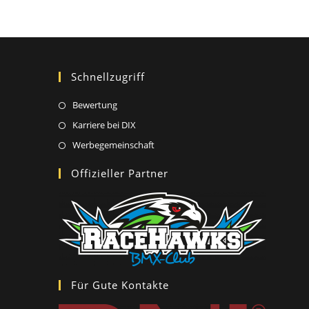
Schnellzugriff
Opens
Bewertung
in
Opens
Karriere bei DIX
a
in
Opens
Werbegemeinschaft
new
a
in
Offizieller Partner
tab
new
a
tab
new
tab
Für Gute Kontakte