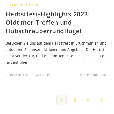
ERWÄRMTE!
VERANSTALTUNGEN
Herbstfest-Highlights 2023:
Oldtimer-Treffen und
Hubschrauberrundflüge!
Besuchen Sie uns auf dem Herbstfest in Bruchmühlen und
entdecken Sie unsere Aktionen und Angebote. Der Herbst
steht vor der Tür, und mit ihm kommt die magische Zeit der
farbenfrohen…
FÜR
KOMMENTARE DEAKTIVIERT
9. SEPTEMBER 2023
HERBSTFEST-
HIGHLIGHTS
2023:
OLDTIMER-
TREFFEN
UND
HUBSCHRAUBERRUNDFLÜGE!
1
2
3
Zur näc