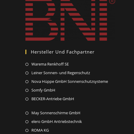
Hersteller Und Fachpartner
Opens
Warema Renkhoff SE
in
Opens
Leiner Sonnen- und Regenschutz
a
in
Opens
Nova Hüppe GmbH Sonnenschutzsysteme
new
a
in
Opens
Somfy GmbH
tab
new
a
in
Opens
BECKER-Antriebe GmbH
tab
new
a
in
tab
new
Opens
May Sonnenschirme GmbH
a
tab
in
new
Opens
elero GmbH Antriebstechnik
a
tab
in
Opens
ROMA KG