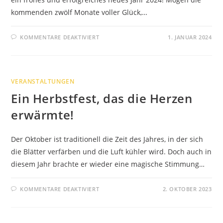
kommenden zwölf Monate voller Glück,…
FÜR
KOMMENTARE DEAKTIVIERT
1. JANUAR 2024
SICHT-
UND
SONNENSCHUTZ
2024
VERANSTALTUNGEN
Ein Herbstfest, das die Herzen
erwärmte!
Der Oktober ist traditionell die Zeit des Jahres, in der sich
die Blätter verfärben und die Luft kühler wird. Doch auch in
diesem Jahr brachte er wieder eine magische Stimmung…
FÜR
KOMMENTARE DEAKTIVIERT
2. OKTOBER 2023
EIN
HERBSTFEST,
DAS
DIE
HERZEN