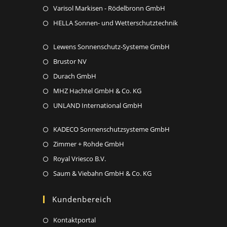
new
a
in
Opens
Varisol Markisen - Rödelbronn GmbH
tab
new
a
in
Opens
HELLA Sonnen- und Wetterschutztechnik
tab
new
a
in
tab
new
Opens
Lewens Sonnenschutz-Systeme GmbH
a
tab
in
new
Opens
Brustor NV
a
tab
in
Opens
Durach GmbH
new
a
in
Opens
MHZ Hachtel GmbH & Co. KG
tab
new
a
in
Opens
UNLAND International GmbH
tab
new
a
in
tab
new
Opens
KADECO Sonnenschutzsysteme GmbH
a
tab
in
new
Opens
Zimmer + Rohde GmbH
a
tab
in
Opens
Royal Vriesco B.V.
new
a
in
Opens
Saum & Viebahn GmbH & Co. KG
tab
new
a
in
tab
new
a
Kundenbereich
tab
new
Opens
Kontaktportal
tab