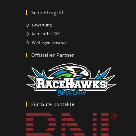
Schnellzugriff
Opens
Bewertung
in
Opens
Karriere bei DIX
a
in
Opens
Werbegemeinschaft
new
a
in
Offizieller Partner
tab
new
a
tab
new
tab
Für Gute Kontakte