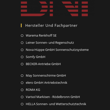
Hersteller Und Fachpartner
Opens
Warema Renkhoff SE
in
Opens
Leiner Sonnen- und Regenschutz
a
in
Opens
Nova Hüppe GmbH Sonnenschutzsysteme
new
a
in
Opens
Somfy GmbH
tab
new
a
in
Opens
BECKER-Antriebe GmbH
tab
new
a
in
tab
new
Opens
May Sonnenschirme GmbH
a
tab
in
new
Opens
elero GmbH Antriebstechnik
a
tab
in
Opens
ROMA KG
new
a
in
Opens
Varisol Markisen - Rödelbronn GmbH
tab
new
a
in
Opens
HELLA Sonnen- und Wetterschutztechnik
tab
new
a
in