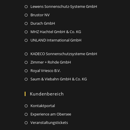
tab
new
Opens
Lewens Sonnenschutz-Systeme GmbH
a
tab
in
new
Opens
Brustor NV
a
tab
in
Opens
Durach GmbH
new
a
in
Opens
MHZ Hachtel GmbH & Co. KG
tab
new
a
in
Opens
UNLAND International GmbH
tab
new
a
in
tab
new
Opens
KADECO Sonnenschutzsysteme GmbH
a
tab
in
new
Opens
Zimmer + Rohde GmbH
a
tab
in
Opens
Royal Vriesco B.V.
new
a
in
Opens
Saum & Viebahn GmbH & Co. KG
tab
new
a
in
tab
new
a
Kundenbereich
tab
new
Opens
Kontaktportal
tab
in
Opens
Experience am Obersee
a
in
Opens
Veranstaltungstickets
new
a
in