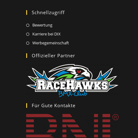
Schnellzugriff
Opens
Bewertung
in
Opens
Karriere bei DIX
a
in
Opens
Werbegemeinschaft
new
a
in
Offizieller Partner
tab
new
a
tab
new
tab
Für Gute Kontakte