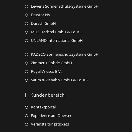
tab
new
Opens
Lewens Sonnenschutz-Systeme GmbH
a
tab
in
new
Opens
Brustor NV
a
tab
in
Opens
Durach GmbH
new
a
in
Opens
MHZ Hachtel GmbH & Co. KG
tab
new
a
in
Opens
UNLAND International GmbH
tab
new
a
in
tab
new
Opens
KADECO Sonnenschutzsysteme GmbH
a
tab
in
new
Opens
Zimmer + Rohde GmbH
a
tab
in
Opens
Royal Vriesco B.V.
new
a
in
Opens
Saum & Viebahn GmbH & Co. KG
tab
new
a
in
tab
new
a
Kundenbereich
tab
new
Opens
Kontaktportal
tab
in
Opens
Experience am Obersee
a
in
Opens
Veranstaltungstickets
new
a
in