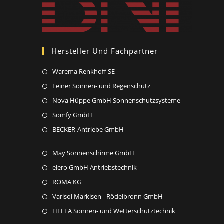
Hersteller Und Fachpartner
Opens
Warema Renkhoff SE
in
Opens
Leiner Sonnen- und Regenschutz
a
in
Opens
Nova Hüppe GmbH Sonnenschutzsysteme
new
a
in
Opens
Somfy GmbH
tab
new
a
in
Opens
BECKER-Antriebe GmbH
tab
new
a
in
tab
new
Opens
May Sonnenschirme GmbH
a
tab
in
new
Opens
elero GmbH Antriebstechnik
a
tab
in
Opens
ROMA KG
new
a
in
Opens
Varisol Markisen - Rödelbronn GmbH
tab
new
a
in
Opens
HELLA Sonnen- und Wetterschutztechnik
tab
new
a
in