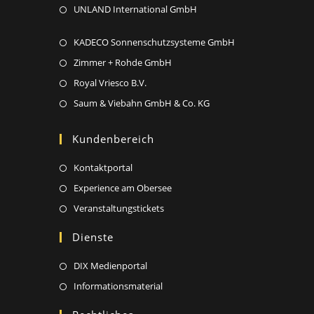
a
in
Opens
UNLAND International GmbH
tab
new
a
in
tab
new
Opens
KADECO Sonnenschutzsysteme GmbH
a
tab
in
new
Opens
Zimmer + Rohde GmbH
a
tab
in
Opens
Royal Vriesco B.V.
new
a
in
Opens
Saum & Viebahn GmbH & Co. KG
tab
new
a
in
tab
new
a
Kundenbereich
tab
new
Opens
Kontaktportal
tab
in
Opens
Experience am Obersee
a
in
Opens
Veranstaltungstickets
new
a
in
Dienste
tab
new
a
tab
new
Opens
DIX Medienportal
tab
in
Opens
Informationsmaterial
a
in