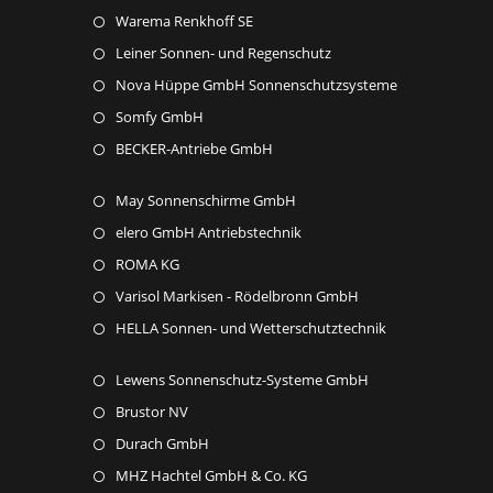
Opens
Warema Renkhoff SE
in
Opens
Leiner Sonnen- und Regenschutz
a
in
Opens
Nova Hüppe GmbH Sonnenschutzsysteme
new
a
in
Opens
Somfy GmbH
tab
new
a
in
Opens
BECKER-Antriebe GmbH
tab
new
a
in
tab
new
Opens
May Sonnenschirme GmbH
a
tab
in
new
Opens
elero GmbH Antriebstechnik
a
tab
in
Opens
ROMA KG
new
a
in
Opens
Varisol Markisen - Rödelbronn GmbH
tab
new
a
in
Opens
HELLA Sonnen- und Wetterschutztechnik
tab
new
a
in
tab
new
Opens
Lewens Sonnenschutz-Systeme GmbH
a
tab
in
new
Opens
Brustor NV
a
tab
in
Opens
Durach GmbH
new
a
in
Opens
MHZ Hachtel GmbH & Co. KG
tab
new