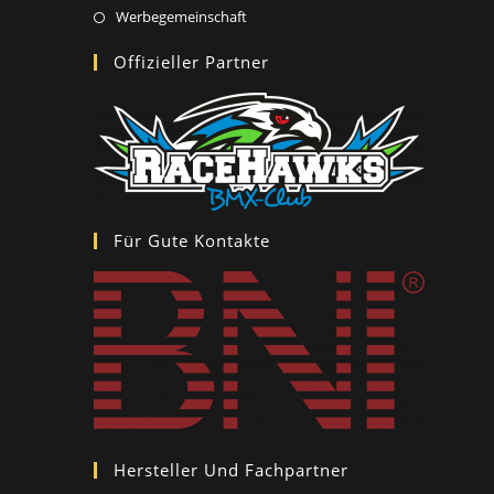
a
in
Opens
Werbegemeinschaft
new
a
in
Offizieller Partner
tab
new
a
tab
new
tab
Für Gute Kontakte
Hersteller Und Fachpartner