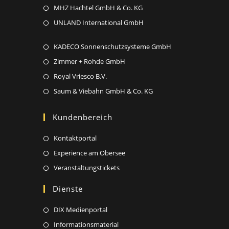
new
a
in
Opens
MHZ Hachtel GmbH & Co. KG
tab
new
a
in
Opens
UNLAND International GmbH
tab
new
a
in
tab
new
Opens
KADECO Sonnenschutzsysteme GmbH
a
tab
in
new
Opens
Zimmer + Rohde GmbH
a
tab
in
Opens
Royal Vriesco B.V.
new
a
in
Opens
Saum & Viebahn GmbH & Co. KG
tab
new
a
in
tab
new
a
Kundenbereich
tab
new
Opens
Kontaktportal
tab
in
Opens
Experience am Obersee
a
in
Opens
Veranstaltungstickets
new
a
in
Dienste
tab
new
a
tab
new
Opens
DIX Medienportal
tab
in
Opens
Informationsmaterial