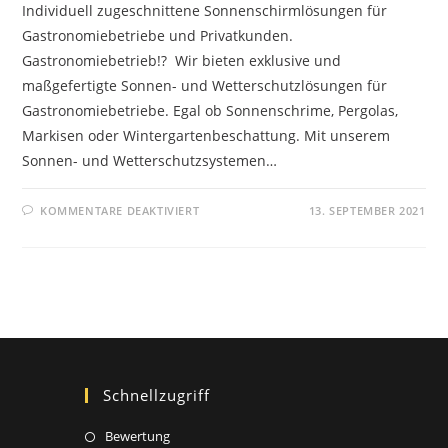
Individuell zugeschnittene Sonnenschirmlösungen für
Gastronomiebetriebe und Privatkunden.
Gastronomiebetrieb!? Wir bieten exklusive und
maßgefertigte Sonnen- und Wetterschutzlösungen für
Gastronomiebetriebe. Egal ob Sonnenschrime, Pergolas,
Markisen oder Wintergartenbeschattung. Mit unserem
Sonnen- und Wetterschutzsystemen…
FÜR
KOMMENTARE DEAKTIVIERT
13. SEPTEMBER 2021
SONNENSCHIRME
FÜR
DIE
GASTRONOMIE
Schnellzugriff
Opens
Bewertung