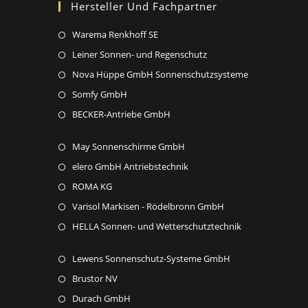
Hersteller Und Fachpartner
Opens
Warema Renkhoff SE
in
Opens
Leiner Sonnen- und Regenschutz
a
in
Opens
Nova Hüppe GmbH Sonnenschutzsysteme
new
a
in
Opens
Somfy GmbH
tab
new
a
in
Opens
BECKER-Antriebe GmbH
tab
new
a
in
tab
new
Opens
May Sonnenschirme GmbH
a
tab
in
new
Opens
elero GmbH Antriebstechnik
a
tab
in
Opens
ROMA KG
new
a
in
Opens
Varisol Markisen - Rödelbronn GmbH
tab
new
a
in
Opens
HELLA Sonnen- und Wetterschutztechnik
tab
new
a
in
tab
new
Opens
Lewens Sonnenschutz-Systeme GmbH
a
tab
in
new
Opens
Brustor NV
a
tab
in
Opens
Durach GmbH