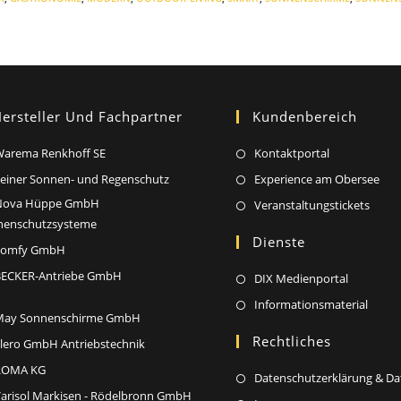
ersteller Und Fachpartner
Kundenbereich
Opens
Opens
arema Renkhoff SE
Kontaktportal
in
in
Opens
Op
einer Sonnen- und Regenschutz
Experience am Obersee
a
a
in
in
Nova Hüppe GmbH
Opens
Open
Veranstaltungstickets
new
new
a
a
nenschutzsysteme
in
in
tab
Dienste
tab
new
ne
Opens
a
a
Somfy GmbH
tab
tab
in
new
new
Opens
ECKER-Antriebe GmbH
Opens
DIX Medienportal
a
tab
tab
in
in
Open
Informationsmaterial
new
Opens
May Sonnenschirme GmbH
a
a
in
tab
in
Rechtliches
new
Opens
lero GmbH Antriebstechnik
new
a
a
tab
in
tab
Opens
ROMA KG
new
Datenschutzerklärung & D
new
a
in
tab
Opens
arisol Markisen - Rödelbronn GmbH