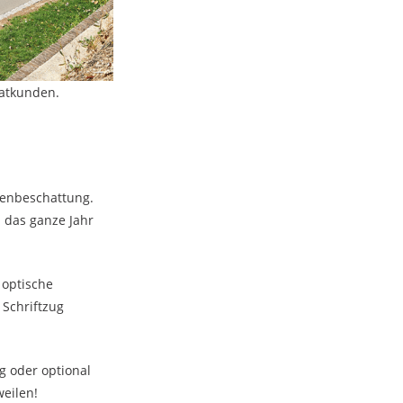
vatkunden.
tenbeschattung.
 das ganze Jahr
 optische
Schriftzug
g oder optional
weilen!