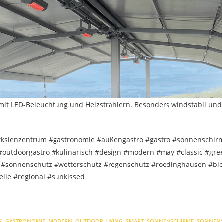
it LED-Beleuchtung und Heizstrahlern. Besonders windstabil und
ksienzentrum #gastronomie #außengastro #gastro #sonnenschir
 #outdoorgastro #kulinarisch #design #modern #may #classic #gre
 #sonnenschutz #wetterschutz #regenschutz #roedinghausen #bie
lle #regional #sunkissed
X
,
GASTRONOMIE
,
MODERN
,
OUTDOOR-LIVING
,
SMART
,
SONNENSCHIRME
,
SONNEN