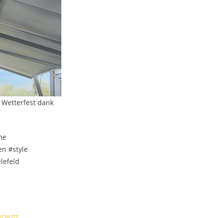
 Wetterfest dank
me
en #style
lefeld
SCHUTZ