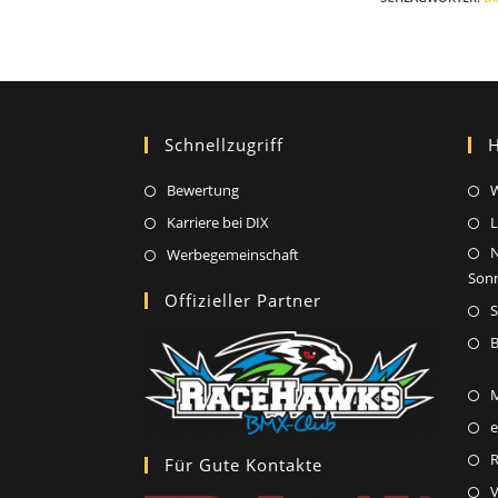
Schnellzugriff
H
Opens
Bewertung
W
in
Opens
Karriere bei DIX
L
a
in
Opens
Werbegemeinschaft
new
a
Son
in
Offizieller Partner
tab
new
a
tab
new
B
tab
e
Für Gute Kontakte
V