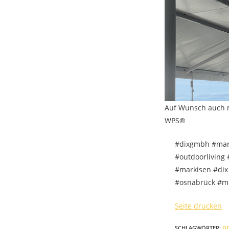
Auf Wunsch auch m
WPS®
#dixgmbh #mar
#outdoorliving
#markisen #dix
#osnabrück #me
Seite drucken
SCHLAGWÖRTER
:
DI