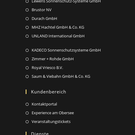
new
Opens
Lewens Sonnenschutz-Systeme GmbH
a
tab
in
new
Opens
Brustor NV
a
tab
in
Opens
Durach GmbH
new
a
in
Opens
MHZ Hachtel GmbH & Co. KG
tab
new
a
in
Opens
UNLAND International GmbH
tab
new
a
in
tab
new
Opens
KADECO Sonnenschutzsysteme GmbH
a
tab
in
new
Opens
Zimmer + Rohde GmbH
a
tab
in
Opens
Royal Vriesco B.V.
new
a
in
Opens
Saum & Viebahn GmbH & Co. KG
tab
new
a
in
tab
new
a
Kundenbereich
tab
new
Opens
Kontaktportal
tab
in
Opens
Experience am Obersee
a
in
Opens
Veranstaltungstickets
new
a
in
Dienste
tab
new