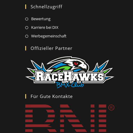
Schnellzugriff
Opens
Bewertung
in
Opens
Karriere bei DIX
a
in
Opens
Werbegemeinschaft
new
a
in
Offizieller Partner
tab
new
a
tab
new
tab
Für Gute Kontakte