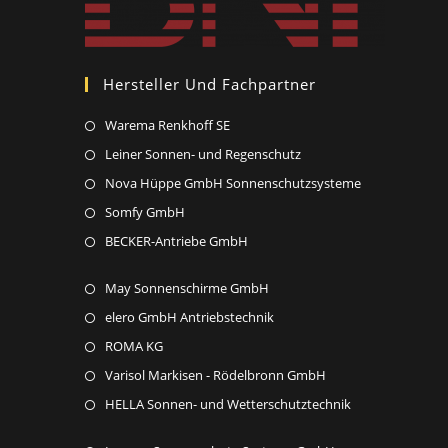
Hersteller Und Fachpartner
Opens
Warema Renkhoff SE
in
Opens
Leiner Sonnen- und Regenschutz
a
in
Opens
Nova Hüppe GmbH Sonnenschutzsysteme
new
a
in
Opens
Somfy GmbH
tab
new
a
in
Opens
BECKER-Antriebe GmbH
tab
new
a
in
tab
new
Opens
May Sonnenschirme GmbH
a
tab
in
new
Opens
elero GmbH Antriebstechnik
a
tab
in
Opens
ROMA KG
new
a
in
Opens
Varisol Markisen - Rödelbronn GmbH
tab
new
a
in
Opens
HELLA Sonnen- und Wetterschutztechnik
tab
new
a
in
tab