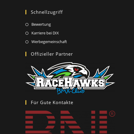
Schnellzugriff
Opens
Bewertung
in
Opens
Karriere bei DIX
a
in
Opens
Werbegemeinschaft
new
a
in
Offizieller Partner
tab
new
a
tab
new
tab
Für Gute Kontakte