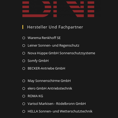
Hersteller Und Fachpartner
Opens
Warema Renkhoff SE
in
Opens
Leiner Sonnen- und Regenschutz
a
in
Opens
Nova Hüppe GmbH Sonnenschutzsysteme
new
a
in
Opens
Somfy GmbH
tab
new
a
in
Opens
BECKER-Antriebe GmbH
tab
new
a
in
tab
new
Opens
May Sonnenschirme GmbH
a
tab
in
new
Opens
elero GmbH Antriebstechnik
a
tab
in
Opens
ROMA KG
new
a
in
Opens
Varisol Markisen - Rödelbronn GmbH
tab
new
a
in
Opens
HELLA Sonnen- und Wetterschutztechnik
tab
new
a
in