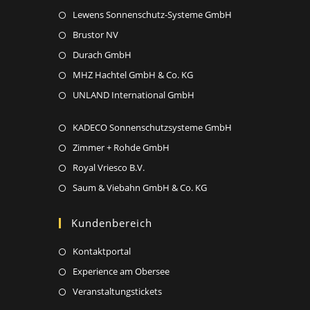
tab
new
Opens
Lewens Sonnenschutz-Systeme GmbH
a
tab
in
new
Opens
Brustor NV
a
tab
in
Opens
Durach GmbH
new
a
in
Opens
MHZ Hachtel GmbH & Co. KG
tab
new
a
in
Opens
UNLAND International GmbH
tab
new
a
in
tab
new
Opens
KADECO Sonnenschutzsysteme GmbH
a
tab
in
new
Opens
Zimmer + Rohde GmbH
a
tab
in
Opens
Royal Vriesco B.V.
new
a
in
Opens
Saum & Viebahn GmbH & Co. KG
tab
new
a
in
tab
new
a
Kundenbereich
tab
new
Opens
Kontaktportal
tab
in
Opens
Experience am Obersee
a
in
Opens
Veranstaltungstickets
new
a
in