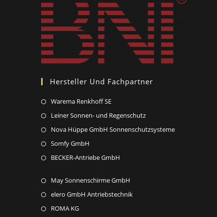
Hersteller Und Fachpartner
Opens
Warema Renkhoff SE
in
Opens
Leiner Sonnen- und Regenschutz
a
in
Opens
Nova Hüppe GmbH Sonnenschutzsysteme
new
a
in
Opens
Somfy GmbH
tab
new
a
in
Opens
BECKER-Antriebe GmbH
tab
new
a
in
tab
new
Opens
May Sonnenschirme GmbH
a
tab
in
new
Opens
elero GmbH Antriebstechnik
a
tab
in
Opens
ROMA KG
new