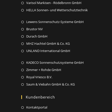
a
in
Opens
Varisol Markisen - Rödelbronn GmbH
tab
new
a
in
Opens
HELLA Sonnen- und Wetterschutztechnik
tab
new
a
in
tab
new
Opens
Lewens Sonnenschutz-Systeme GmbH
a
tab
in
new
Opens
Brustor NV
a
tab
in
Opens
Durach GmbH
new
a
in
Opens
MHZ Hachtel GmbH & Co. KG
tab
new
a
in
Opens
UNLAND International GmbH
tab
new
a
in
tab
new
Opens
KADECO Sonnenschutzsysteme GmbH
a
tab
in
new
Opens
Zimmer + Rohde GmbH
a
tab
in
Opens
Royal Vriesco B.V.
new
a
in
Opens
Saum & Viebahn GmbH & Co. KG
tab
new
a
in
tab
new
a
Kundenbereich
tab
new
Opens
Kontaktportal
tab