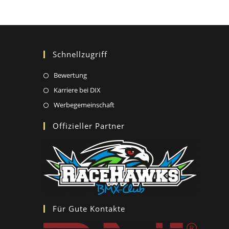
DIR
DEIN
KOSTENLOSES
BALKONKRAFTWERK!
Schnellzugriff
Opens
Bewertung
in
Opens
Karriere bei DIX
a
in
Opens
Werbegemeinschaft
new
a
in
Offizieller Partner
tab
new
a
tab
new
tab
Für Gute Kontakte