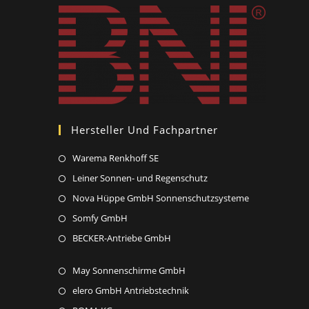
Hersteller Und Fachpartner
Opens
Warema Renkhoff SE
in
Opens
Leiner Sonnen- und Regenschutz
a
in
Opens
Nova Hüppe GmbH Sonnenschutzsysteme
new
a
in
Opens
Somfy GmbH
tab
new
a
in
Opens
BECKER-Antriebe GmbH
tab
new
a
in
tab
new
Opens
May Sonnenschirme GmbH
a
tab
in
new
Opens
elero GmbH Antriebstechnik
a
tab
in