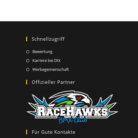
Schnellzugriff
Opens
Bewertung
in
Opens
Karriere bei DIX
a
in
Opens
Werbegemeinschaft
new
a
in
Offizieller Partner
tab
new
a
tab
new
tab
Für Gute Kontakte