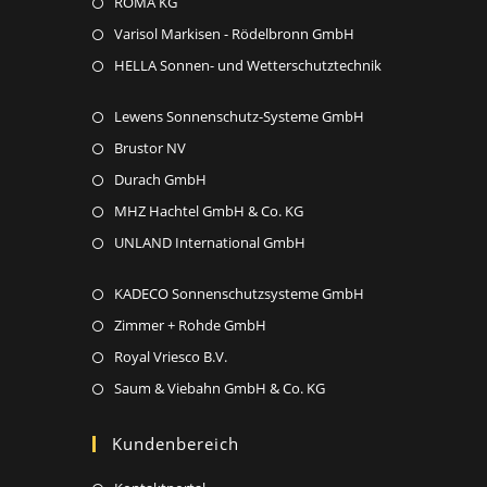
Opens
ROMA KG
new
a
in
Opens
Varisol Markisen - Rödelbronn GmbH
tab
new
a
in
Opens
HELLA Sonnen- und Wetterschutztechnik
tab
new
a
in
tab
new
Opens
Lewens Sonnenschutz-Systeme GmbH
a
tab
in
new
Opens
Brustor NV
a
tab
in
Opens
Durach GmbH
new
a
in
Opens
MHZ Hachtel GmbH & Co. KG
tab
new
a
in
Opens
UNLAND International GmbH
tab
new
a
in
tab
new
Opens
KADECO Sonnenschutzsysteme GmbH
a
tab
in
new
Opens
Zimmer + Rohde GmbH
a
tab
in
Opens
Royal Vriesco B.V.
new
a
in
Opens
Saum & Viebahn GmbH & Co. KG
tab
new
a
in
tab
new
a
Kundenbereich
tab
new
Opens