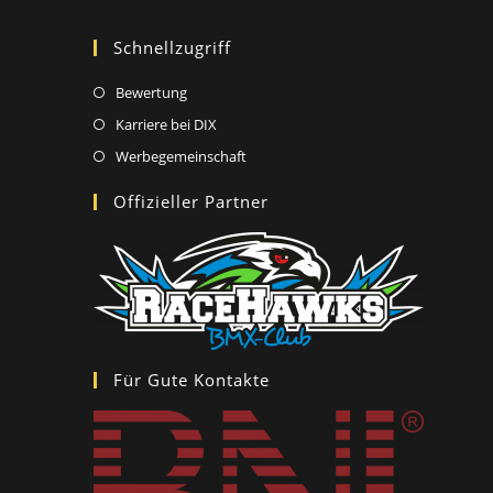
Schnellzugriff
Opens
Bewertung
in
Opens
Karriere bei DIX
a
in
Opens
Werbegemeinschaft
new
a
in
Offizieller Partner
tab
new
a
tab
new
tab
Für Gute Kontakte