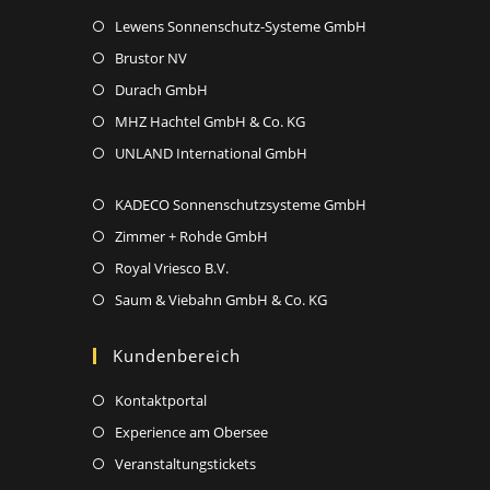
in
tab
new
Opens
Lewens Sonnenschutz-Systeme GmbH
a
tab
in
new
Opens
Brustor NV
a
tab
in
Opens
Durach GmbH
new
a
in
Opens
MHZ Hachtel GmbH & Co. KG
tab
new
a
in
Opens
UNLAND International GmbH
tab
new
a
in
tab
new
Opens
KADECO Sonnenschutzsysteme GmbH
a
tab
in
new
Opens
Zimmer + Rohde GmbH
a
tab
in
Opens
Royal Vriesco B.V.
new
a
in
Opens
Saum & Viebahn GmbH & Co. KG
tab
new
a
in
tab
new
a
Kundenbereich
tab
new
Opens
Kontaktportal
tab
in
Opens
Experience am Obersee
a
in
Opens
Veranstaltungstickets
new
a
in