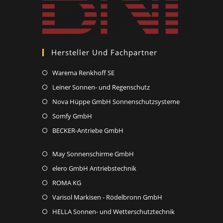
Hersteller Und Fachpartner
Opens
Warema Renkhoff SE
in
Opens
Leiner Sonnen- und Regenschutz
a
in
Opens
Nova Hüppe GmbH Sonnenschutzsysteme
new
a
in
Opens
Somfy GmbH
tab
new
a
in
Opens
BECKER-Antriebe GmbH
tab
new
a
in
tab
new
Opens
May Sonnenschirme GmbH
a
tab
in
new
Opens
elero GmbH Antriebstechnik
a
tab
in
Opens
ROMA KG
new
a
in
Opens
Varisol Markisen - Rödelbronn GmbH
tab
new
a
in
Opens
HELLA Sonnen- und Wetterschutztechnik
tab
new
a